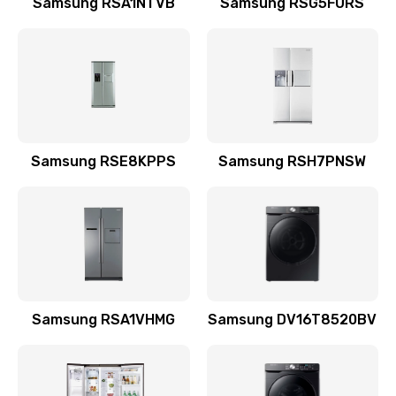
Samsung RSA1NTVB
Samsung RSG5FURS
Замена датчика
570 руб.
Заказать
Замена шнура
Samsung RSE8KPPS
Samsung RSH7PNSW
370 руб.
Заказать
Ремонт электроплаты
1400 руб.
Заказать
Samsung RSA1VHMG
Samsung DV16T8520BV
Замена центрирующей шайбы динамика
880 руб.