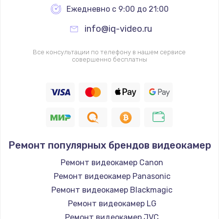
Ежедневно с 9:00 до 21:00
Замена видеочипа
info@iq-video.ru
2745 руб.
Заказать
Все консультации по телефону в нашем сервисе
совершенно бесплатны
Настройка BIOS
910 руб.
Заказать
Ремонт подсветки
1150 руб.
Ремонт популярных брендов видеокамер
Заказать
Ремонт видеокамер Canon
Ремонт видеокамер Panasonic
Настройка ОС
Ремонт видеокамер Blackmagic
1320 руб.
Ремонт видеокамер LG
Заказать
Ремонт видеокамер JVC