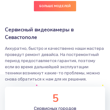
БОЛЬШЕ МОДЕЛЕЙ
Замена диффузора динамика
1400 руб.
Заказать
Сервисный видеокамеры в
Севастополе
Замена платы брелка
900 руб.
Аккуратно, быстро и качественно наши мастера
Заказать
проведут ремонт девайса. На постремонтный
период предоставляется гарантия, поэтому
Простой ремонт основной платы
если во время дальнейшей эксплуатации
техники возникнут какие-то проблемы, можно
2400 руб.
снова обратиться к нам для их решения.
Заказать
5
Восстановление после попадания влаги
2800 руб.
Сервисных
городов