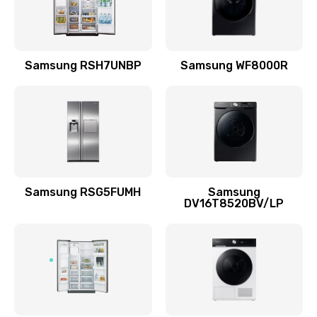
Заказать
Замена подводящих проводов
Samsung RSH7UNBP
Samsung WF8000R
880 руб.
Заказать
Замена голосовой катушки/перемотка динамика
880 руб.
Заказать
Samsung RSG5FUMH
Samsung
DV16T8520BV/LP
Выход из строя электронных деталей
вследствие перегрева
880 руб.
Заказать
Ремонт динамиков