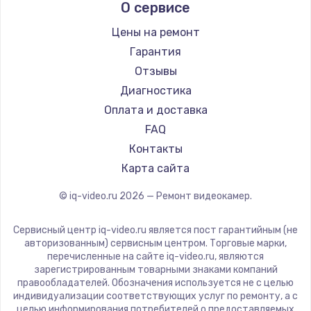
О сервисе
Заказать
Цены на ремонт
Увеличение оперативной памяти
Гарантия
1100 руб.
Отзывы
Заказать
Диагностика
Оплата и доставка
Ремонт дисковода
FAQ
1400 руб.
Контакты
Карта сайта
Заказать
© iq-video.ru
2026
— Ремонт видеокамер.
Замена крышки ноутбука
1750 руб.
Сервисный центр iq-video.ru является пост гарантийным (не
авторизованным) сервисным центром. Торговые марки,
Заказать
перечисленные на сайте iq-video.ru, являются
зарегистрированным товарными знаками компаний
правообладателей. Обозначения используется не с целью
Замена HDMI
индивидуализации соответствующих услуг по ремонту, а с
1450 руб.
целью информирования потребителей о предоставляемых