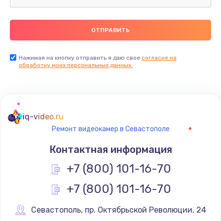
Ремонт пищалок(твитеров)
900 руб.
Заказать
Нажимая на кнопку отправить я даю свое
согласие на
Ремонт цепей питания
обработку моих персональных данных.
2500 руб.
Заказать
iq-video.ru
Замена видеокарты
Ремонт видеокамер в Севастополе
1795 руб.
Контактная информация
Заказать
+7 (800) 101-16-70
Ремонт разъема питания
+7 (800) 101-16-70
1120 руб.
Севастополь
,
 пр. Октябрьской Революции, 24
Заказать