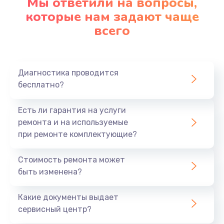
Мы ответили на вопросы,
которые нам задают чаще
Заказать
всего
Ремонт платы картоприемника
1000 руб.
Диагностика проводится
Заказать
бесплатно?
Восстановление/замена диффузора
Есть ли гарантия на услуги
1400 руб.
ремонта и на используемые
Заказать
при ремонте комплектующие?
Ремонт платы усилителя
Стоимость ремонта может
быть изменена?
1200 руб.
Заказать
Какие документы выдает
сервисный центр?
Ремонт платы блока питания