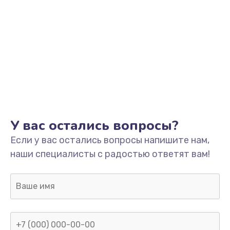
1500 руб.
Заказать
Ремонт системной платы
1700 руб.
Заказать
Модернизация
У вас остались вопросы?
2100 руб.
Если у вас остались вопросы напишите нам,
Заказать
наши специалисты с радостью ответят вам!
Устранение ошибок
2000 руб.
Заказать