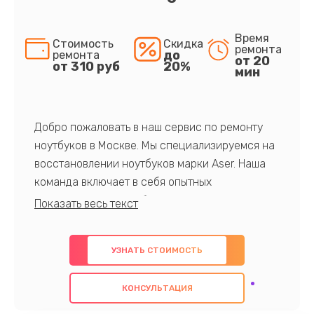
Время
Стоимость
Скидка
ремонта
до
ремонта
от 20
от 310 руб
20%
мин
Добро пожаловать в наш сервис по ремонту
ноутбуков в Москве. Мы специализируемся на
восстановлении ноутбуков марки Aser. Наша
команда включает в себя опытных
профессионалов с обширными знаниями и
многолетним опытом в данной области. Мы
предлагаем быстрый и качественный ремонт с
УЗНАТЬ СТОИМОСТЬ
использованием оригинальных компонентов, а
также гарантируем качество всех
КОНСУЛЬТАЦИЯ
проведенных работ. Наша цель - предоставить
клиентам надежное и профессиональное