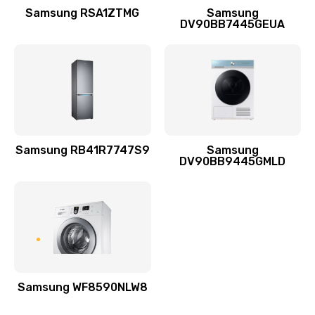
1400 руб.
Samsung RSA1ZTMG
Samsung
DV90BB7445GEUA
Заказать
Ремонт выходных цепей усиления (для активных
сабвуферов)
1300 руб.
Заказать
Samsung RB41R7747S9
Samsung
DV90BB9445GMLD
Ремонт предварительных цепей усиления (для
активных сабвуферов)
1200 руб.
Заказать
Ремонт после залития
2100 руб.
Samsung WF8590NLW8
Заказать