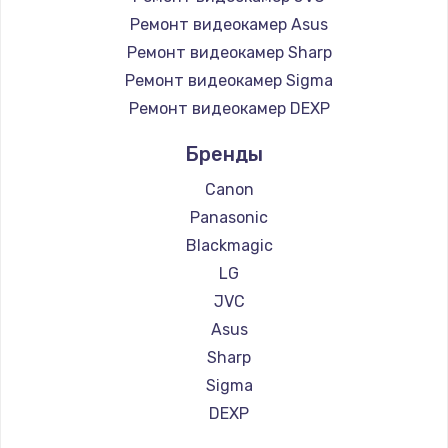
Ремонт видеокамер Asus
Чистка от пыли
Ремонт видеокамер Sharp
990 руб.
Ремонт видеокамер Sigma
Ремонт видеокамер DEXP
Заказать
Бренды
Замена жесткого диска
Canon
875 руб.
Panasonic
Заказать
Blackmagic
LG
Установка драйверов
JVC
875 руб.
Asus
Заказать
Sharp
Sigma
Замена вебкамеры
DEXP
1490 руб.