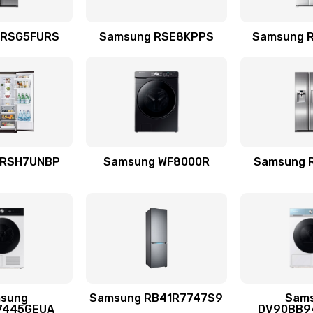
емотка
60 мин
3 года
 RSG5FURS
Samsung RSE8KPPS
Samsung 
талей
50 мин
3 года
30 мин
3 года
 RSH7UNBP
Samsung WF8000R
Samsung 
я (для
50 мин
2 года
 усиления
30 мин
1 год
sung
Samsung RB41R7747S9
Sam
50 мин
1 год
7445GEUA
DV90BB9