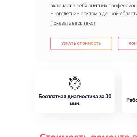
включает в себя опытных профессион
многолетним опытом в данной област
качественный ремонт с использовани
гарантируем качество всех проведенн
клиентам надежное и профессиональн
УЗНАТЬ СТОИМОСТЬ
КОН
потребности наилучшим образом. Не 
сейчас!
Бесплатная диагностика за 30
Рабо
мин.