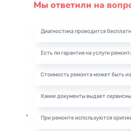
Мы ответили на вопр
Ремонт платы блока питания
Тюнинг динамиков
Диагностика проводится бесплат
Ремонт криптомодуля
Есть ли гарантия на услуги ремон
Ремонт (замена) кнопок, индика
разъемов
Стоимость ремонта может быть и
Программный ремонт/прошивка
Какие документы выдает сервисны
Ремонт системной платы
Модернизация
При ремонте используются оригин