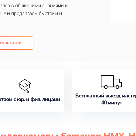
алов с обширными знаниями и
и. Мы предлагаем быстрый и
ем оригинальных компонентов, а также
ых работ. Наша цель - предоставить
ое обслуживание, удовлетворяя их
СУЛЬТАЦИЯ
медлите записаться на ремонт уже
Бесплатный выезд масте
таем с юр. и физ. лицами
40 минут