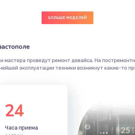
40 мин
3 года
БОЛЬШЕ МОДЕЛЕЙ
50 мин
1 год
вастополе
ы
50 мин
1 год
ши мастера проведут ремонт девайса. На постремонт
я влаги
60 мин
3 года
ьнейшей эксплуатации техники возникнут какие-то пр
в ТВ-
40 мин
3 года
24
30 мин
3 года
я
30 мин
3 года
Часа приема