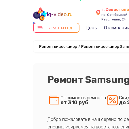
г. Севастоп
iq-video.ru
пр. Октябрьской
Революции, 24
Ремонт видеокамер в
Цены
О компани
ВЫБЕРИТЕ БРЕНД
Севастополе
Ремонт видеокамер
/
Ремонт видеокамер Sams
Ремонт Samsun
Стоимость ремонта
Ски
от 310 руб
до 
Добро пожаловать в наш сервис по ре
специализируемся на восстановлении