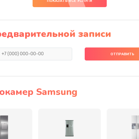
ПОКАЗАТЬ ВСЕ УСЛУГИ
40 мин
3 года
40 мин
3 года
редварительной записи
60 мин
2 года
50 мин
1 год
50 мин
3 года
еокамер Samsung
20 мин
1 год
инамика
60 мин
2 года
50 мин
3 года