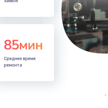
заявок
20 мин
2 года
50 мин
2 года
40 мин
1 год
85мин
30 мин
2 года
Среднее время
60 мин
2 года
ремонта
60 мин
2 года
зора
50 мин
2 года
60 мин
1 год