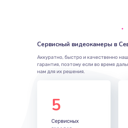
Замена диффузора динамика
Замена платы брелка
Сервисный видеокамеры в Се
Простой ремонт основной плат
Аккуратно, быстро и качественно на
Восстановление после попадани
гарантия, поэтому если во время дал
нам для их решения.
Ремонт низкочастотных выходо
приставки
5
Замена основной платы
Устранение короткого замыкани
Сервисных