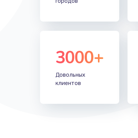
городов
Восстановление после падения
Пайка и ремонт платы брелка
Программирование АТС
3000+
Замена корпусных элементов
Довольных
Ремонт тюнера
клиентов
Ремонт платы картоприемника
Восстановление/замена диффу
Ремонт платы усилителя