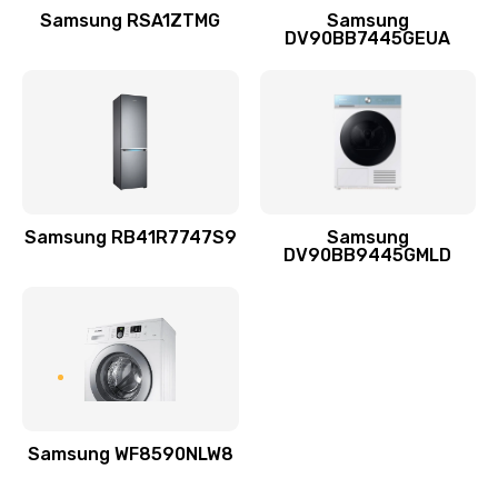
1400 руб.
Samsung RSA1ZTMG
Samsung
DV90BB7445GEUA
Заказать
Ремонт выходных цепей усиления (для активных
сабвуферов)
1300 руб.
Заказать
Samsung RB41R7747S9
Samsung
DV90BB9445GMLD
Ремонт предварительных цепей усиления (для
активных сабвуферов)
1200 руб.
Заказать
Ремонт после залития
2100 руб.
Samsung WF8590NLW8
Заказать