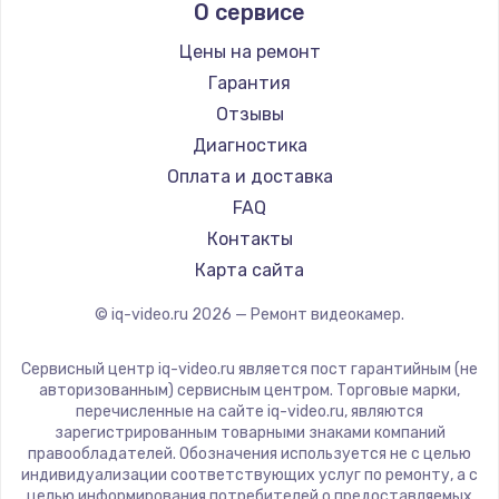
О сервисе
Заказать
Цены на ремонт
Увеличение оперативной памяти
Гарантия
1100 руб.
Отзывы
Заказать
Диагностика
Оплата и доставка
Ремонт дисковода
FAQ
1400 руб.
Контакты
Карта сайта
Заказать
© iq-video.ru
2026
— Ремонт видеокамер.
Замена крышки ноутбука
1750 руб.
Сервисный центр iq-video.ru является пост гарантийным (не
авторизованным) сервисным центром. Торговые марки,
Заказать
перечисленные на сайте iq-video.ru, являются
зарегистрированным товарными знаками компаний
правообладателей. Обозначения используется не с целью
Замена HDMI
индивидуализации соответствующих услуг по ремонту, а с
1450 руб.
целью информирования потребителей о предоставляемых