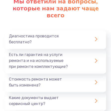
Мы ответили на вопросы,
которые нам задают чаще
Заказать
всего
Ремонт платы картоприемника
1000 руб.
Диагностика проводится
Заказать
бесплатно?
Восстановление/замена диффузора
Есть ли гарантия на услуги
1400 руб.
ремонта и на используемые
Заказать
при ремонте комплектующие?
Ремонт платы усилителя
Стоимость ремонта может
быть изменена?
1200 руб.
Заказать
Какие документы выдает
сервисный центр?
Ремонт платы блока питания