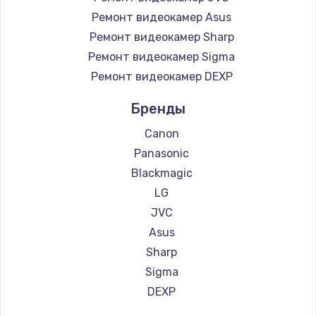
Ремонт видеокамер Asus
Чистка от пыли
Ремонт видеокамер Sharp
990 руб.
Ремонт видеокамер Sigma
Ремонт видеокамер DEXP
Заказать
Бренды
Замена жесткого диска
Canon
875 руб.
Panasonic
Заказать
Blackmagic
LG
Установка драйверов
JVC
875 руб.
Asus
Заказать
Sharp
Sigma
Замена вебкамеры
DEXP
1490 руб.