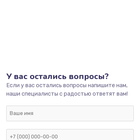
1500 руб.
Заказать
Ремонт системной платы
1700 руб.
Заказать
Модернизация
У вас остались вопросы?
2100 руб.
Если у вас остались вопросы напишите нам,
Заказать
наши специалисты с радостью ответят вам!
Устранение ошибок
2000 руб.
Заказать