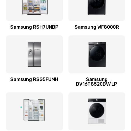
Заказать
Замена подводящих проводов
Samsung RSH7UNBP
Samsung WF8000R
880 руб.
Заказать
Замена голосовой катушки/перемотка динамика
880 руб.
Заказать
Samsung RSG5FUMH
Samsung
DV16T8520BV/LP
Выход из строя электронных деталей
вследствие перегрева
880 руб.
Заказать
Ремонт динамиков