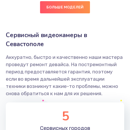
БОЛЬШЕ МОДЕЛЕЙ
Замена диффузора динамика
1400 руб.
Заказать
Сервисный видеокамеры в
Севастополе
Замена платы брелка
900 руб.
Аккуратно, быстро и качественно наши мастера
Заказать
проведут ремонт девайса. На постремонтный
период предоставляется гарантия, поэтому
Простой ремонт основной платы
если во время дальнейшей эксплуатации
техники возникнут какие-то проблемы, можно
2400 руб.
снова обратиться к нам для их решения.
Заказать
5
Восстановление после попадания влаги
2800 руб.
Сервисных
городов