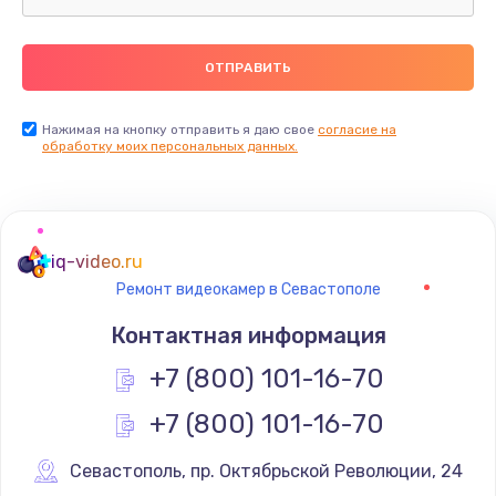
Ремонт пищалок(твитеров)
900 руб.
Заказать
Нажимая на кнопку отправить я даю свое
согласие на
Ремонт цепей питания
обработку моих персональных данных.
2500 руб.
Заказать
iq-video.ru
Замена видеокарты
Ремонт видеокамер в Севастополе
1795 руб.
Контактная информация
Заказать
+7 (800) 101-16-70
Ремонт разъема питания
+7 (800) 101-16-70
1120 руб.
Севастополь
,
 пр. Октябрьской Революции, 24
Заказать