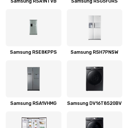
Samsung RSA1NTVB
Samsung RSG5FURS
Замена датчика
570 руб.
Заказать
Замена шнура
Samsung RSE8KPPS
Samsung RSH7PNSW
370 руб.
Заказать
Ремонт электроплаты
1400 руб.
Заказать
Samsung RSA1VHMG
Samsung DV16T8520BV
Замена центрирующей шайбы динамика
880 руб.