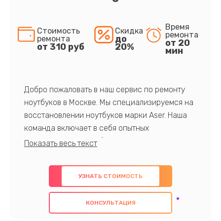
Время
Стоимость
Скидка
ремонта
до
ремонта
от 20
от 310 руб
20%
мин
Добро пожаловать в наш сервис по ремонту
ноутбуков в Москве. Мы специализируемся на
восстановлении ноутбуков марки Aser. Наша
команда включает в себя опытных
профессионалов с обширными знаниями и
многолетним опытом в данной области. Мы
предлагаем быстрый и качественный ремонт с
УЗНАТЬ СТОИМОСТЬ
использованием оригинальных компонентов, а
также гарантируем качество всех
КОНСУЛЬТАЦИЯ
проведенных работ. Наша цель - предоставить
клиентам надежное и профессиональное