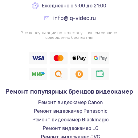
Ежедневно с 9:00 до 21:00
Замена видеочипа
info@iq-video.ru
2745 руб.
Заказать
Все консультации по телефону в нашем сервисе
совершенно бесплатны
Настройка BIOS
910 руб.
Заказать
Ремонт подсветки
1150 руб.
Ремонт популярных брендов видеокамер
Заказать
Ремонт видеокамер Canon
Ремонт видеокамер Panasonic
Настройка ОС
Ремонт видеокамер Blackmagic
1320 руб.
Ремонт видеокамер LG
Заказать
Ремонт видеокамер JVC