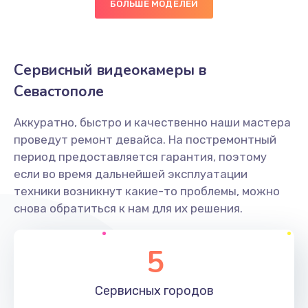
БОЛЬШЕ МОДЕЛЕЙ
Заказать
Замена уплотнителя
Сервисный видеокамеры в
750 руб.
Севастополе
Заказать
Аккуратно, быстро и качественно наши мастера
Ремонт платы управления
проведут ремонт девайса. На постремонтный
3500 руб.
период предоставляется гарантия, поэтому
если во время дальнейшей эксплуатации
Заказать
техники возникнут какие-то проблемы, можно
снова обратиться к нам для их решения.
Перепрошивка
3650 руб.
5
Заказать
Сервисных
городов
Замена жерновов