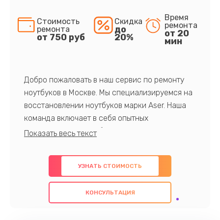
Время
Стоимость
Скидка
ремонта
до
ремонта
от 20
от 750 руб
20%
мин
Добро пожаловать в наш сервис по ремонту
ноутбуков в Москве. Мы специализируемся на
восстановлении ноутбуков марки Aser. Наша
команда включает в себя опытных
профессионалов с обширными знаниями и
многолетним опытом в данной области. Мы
предлагаем быстрый и качественный ремонт с
УЗНАТЬ СТОИМОСТЬ
использованием оригинальных компонентов, а
также гарантируем качество всех
КОНСУЛЬТАЦИЯ
проведенных работ. Наша цель - предоставить
клиентам надежное и профессиональное