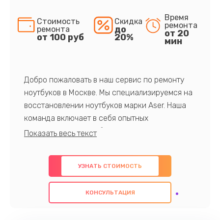
Время
Стоимость
Скидка
ремонта
до
ремонта
от 20
от 100 руб
20%
мин
Добро пожаловать в наш сервис по ремонту
ноутбуков в Москве. Мы специализируемся на
восстановлении ноутбуков марки Aser. Наша
команда включает в себя опытных
профессионалов с обширными знаниями и
многолетним опытом в данной области. Мы
предлагаем быстрый и качественный ремонт с
УЗНАТЬ СТОИМОСТЬ
использованием оригинальных компонентов, а
также гарантируем качество всех
КОНСУЛЬТАЦИЯ
проведенных работ. Наша цель - предоставить
клиентам надежное и профессиональное