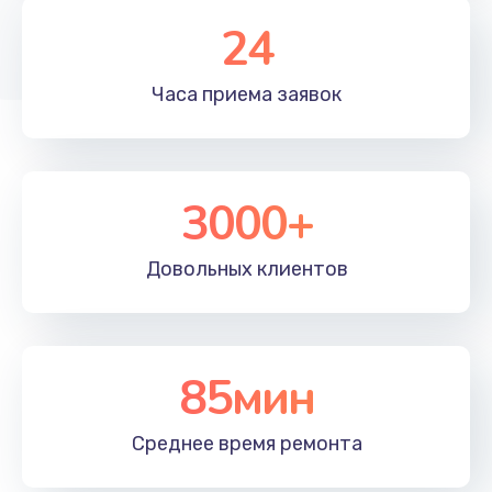
1350 руб.
24
Заказать
Часа приема
заявок
Перепрошивка, восстановление ПО
680 руб.
Заказать
3000+
Замена матричного блока
2000 руб.
Довольных
клиентов
Заказать
Комплексная чистка
85мин
600 руб.
Заказать
Среднее время
ремонта
Замена лампы подсветки