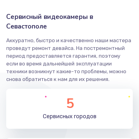
Заказать
Сервисный видеокамеры в
Не захватывает бумагу
Севастополе
600 руб.
Аккуратно, быстро и качественно наши мастера
Заказать
проведут ремонт девайса. На постремонтный
период предоставляется гарантия, поэтому
Грязная печать
если во время дальнейшей эксплуатации
350 руб.
техники возникнут какие-то проблемы, можно
снова обратиться к нам для их решения.
Заказать
Ремонт механики сканирующей головки
5
1800 руб.
Заказать
Сервисных
городов
Ремонт инвертора лампы подсветки