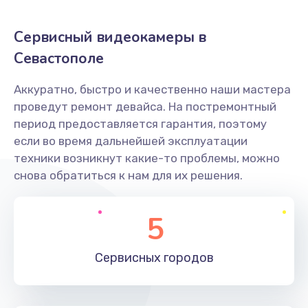
Заказать
Сервисный видеокамеры в
Не захватывает бумагу
Севастополе
600 руб.
Аккуратно, быстро и качественно наши мастера
Заказать
проведут ремонт девайса. На постремонтный
период предоставляется гарантия, поэтому
Грязная печать
если во время дальнейшей эксплуатации
350 руб.
техники возникнут какие-то проблемы, можно
снова обратиться к нам для их решения.
Заказать
Ремонт механики сканирующей головки
5
1800 руб.
Заказать
Сервисных
городов
Ремонт инвертора лампы подсветки