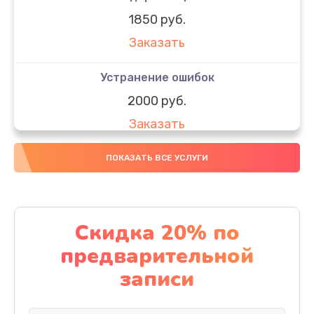
1850 руб.
Заказать
Устранение ошибок
2000 руб.
Заказать
Ремонт после залития
ПОКАЗАТЬ ВСЕ УСЛУГИ
1730 руб.
Заказать
Скидка 20% по
Ремонт электроплаты
предварительной
1320 руб.
записи
Заказать