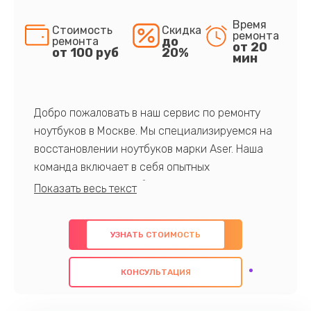
Время
Стоимость
Скидка
ремонта
до
ремонта
от 20
от 100 руб
20%
мин
Добро пожаловать в наш сервис по ремонту
ноутбуков в Москве. Мы специализируемся на
восстановлении ноутбуков марки Aser. Наша
команда включает в себя опытных
профессионалов с обширными знаниями и
многолетним опытом в данной области. Мы
предлагаем быстрый и качественный ремонт с
УЗНАТЬ СТОИМОСТЬ
использованием оригинальных компонентов, а
также гарантируем качество всех
КОНСУЛЬТАЦИЯ
проведенных работ. Наша цель - предоставить
клиентам надежное и профессиональное