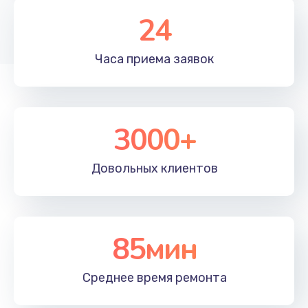
1350 руб.
24
Заказать
Часа приема
заявок
Перепрошивка, восстановление ПО
680 руб.
Заказать
3000+
Замена матричного блока
2000 руб.
Довольных
клиентов
Заказать
Комплексная чистка
85мин
600 руб.
Заказать
Среднее время
ремонта
Замена лампы подсветки