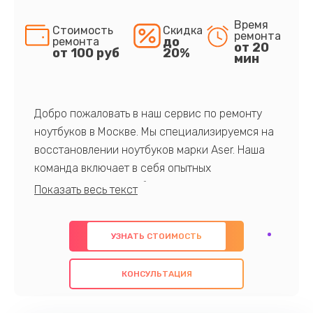
Время
Стоимость
Скидка
ремонта
до
ремонта
от 20
от 100 руб
20%
мин
Добро пожаловать в наш сервис по ремонту
ноутбуков в Москве. Мы специализируемся на
восстановлении ноутбуков марки Aser. Наша
команда включает в себя опытных
профессионалов с обширными знаниями и
многолетним опытом в данной области. Мы
предлагаем быстрый и качественный ремонт с
УЗНАТЬ СТОИМОСТЬ
использованием оригинальных компонентов, а
также гарантируем качество всех
КОНСУЛЬТАЦИЯ
проведенных работ. Наша цель - предоставить
клиентам надежное и профессиональное