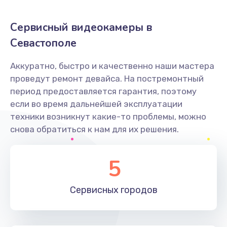
Заказать
Сервисный видеокамеры в
Не захватывает бумагу
Севастополе
600 руб.
Аккуратно, быстро и качественно наши мастера
Заказать
проведут ремонт девайса. На постремонтный
период предоставляется гарантия, поэтому
Грязная печать
если во время дальнейшей эксплуатации
350 руб.
техники возникнут какие-то проблемы, можно
снова обратиться к нам для их решения.
Заказать
Ремонт механики сканирующей головки
5
1800 руб.
Заказать
Сервисных
городов
Ремонт инвертора лампы подсветки