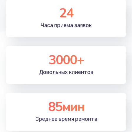
1350 руб.
24
Заказать
Часа приема
заявок
Перепрошивка, восстановление ПО
680 руб.
Заказать
3000+
Замена матричного блока
2000 руб.
Довольных
клиентов
Заказать
Комплексная чистка
85мин
600 руб.
Заказать
Среднее время
ремонта
Замена лампы подсветки