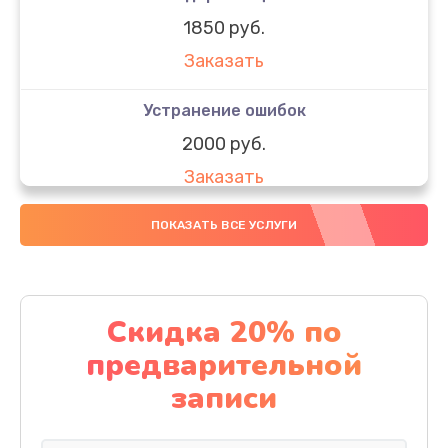
1850 руб.
Заказать
Устранение ошибок
2000 руб.
Заказать
Ремонт после залития
ПОКАЗАТЬ ВСЕ УСЛУГИ
1730 руб.
Заказать
Скидка 20% по
Ремонт электроплаты
предварительной
1320 руб.
записи
Заказать