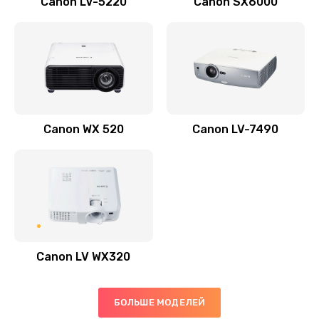
Canon LV-5220
Canon SX6000
Заказать
Скрипит, трещит
600 руб.
Заказать
Canon WX 520
Canon LV-7490
Переполнен абсорбер
300 руб.
Заказать
Не видит бумагу
550 руб.
Canon LV WX320
Заказать
Зажевывает бумагу
БОЛЬШЕ МОДЕЛЕЙ