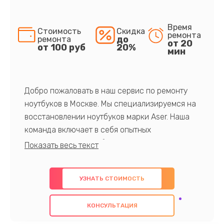
Время
Стоимость
Скидка
ремонта
до
ремонта
от 20
от 100 руб
20%
мин
Добро пожаловать в наш сервис по ремонту
ноутбуков в Москве. Мы специализируемся на
восстановлении ноутбуков марки Aser. Наша
команда включает в себя опытных
профессионалов с обширными знаниями и
многолетним опытом в данной области. Мы
предлагаем быстрый и качественный ремонт с
УЗНАТЬ СТОИМОСТЬ
использованием оригинальных компонентов, а
также гарантируем качество всех
КОНСУЛЬТАЦИЯ
проведенных работ. Наша цель - предоставить
клиентам надежное и профессиональное