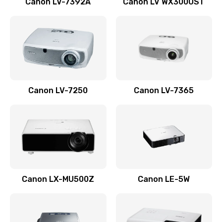
Canon LV-7392A
Canon LV WX300UST
Ремонт корпуса
1410 руб.
Заказать
Настройка
Canon LV-7250
Canon LV-7365
480 руб.
Заказать
Чистка оптической системы
880 руб.
Заказать
Canon LX-MU500Z
Canon LE-5W
Не включается
800 руб.