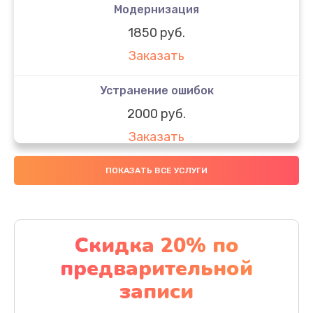
Модернизация
1850 руб.
Заказать
Устранение ошибок
2000 руб.
Заказать
Ремонт после залития
ПОКАЗАТЬ ВСЕ УСЛУГИ
1730 руб.
Заказать
Скидка 20% по
Ремонт электроплаты
предварительной
1320 руб.
записи
Заказать