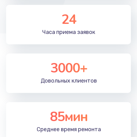
1350 руб.
24
Заказать
Часа приема
заявок
Перепрошивка, восстановление ПО
680 руб.
Заказать
3000+
Замена матричного блока
2000 руб.
Довольных
клиентов
Заказать
Комплексная чистка
85мин
600 руб.
Заказать
Среднее время
ремонта