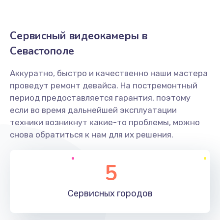
500 руб.
Заказать
Сервисный видеокамеры в
Не захватывает бумагу
Севастополе
600 руб.
Аккуратно, быстро и качественно наши мастера
Заказать
проведут ремонт девайса. На постремонтный
период предоставляется гарантия, поэтому
Грязная печать
если во время дальнейшей эксплуатации
350 руб.
техники возникнут какие-то проблемы, можно
снова обратиться к нам для их решения.
Заказать
Ремонт механики сканирующей головки
5
1800 руб.
Заказать
Сервисных
городов
Ремонт инвертора лампы подсветки