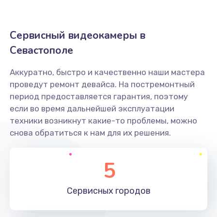
500 руб.
Заказать
Сервисный видеокамеры в
Не захватывает бумагу
Севастополе
600 руб.
Аккуратно, быстро и качественно наши мастера
Заказать
проведут ремонт девайса. На постремонтный
период предоставляется гарантия, поэтому
Грязная печать
если во время дальнейшей эксплуатации
350 руб.
техники возникнут какие-то проблемы, можно
снова обратиться к нам для их решения.
Заказать
Ремонт механики сканирующей головки
5
1800 руб.
Заказать
Сервисных
городов
Ремонт инвертора лампы подсветки