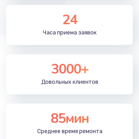
1350 руб.
24
Заказать
Часа приема
заявок
Перепрошивка, восстановление ПО
680 руб.
Заказать
3000+
Замена матричного блока
2000 руб.
Довольных
клиентов
Заказать
Комплексная чистка
85мин
600 руб.
Заказать
Среднее время
ремонта