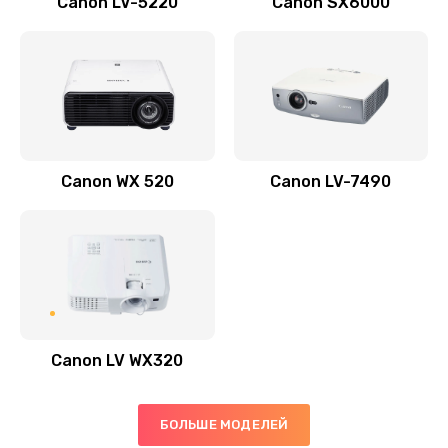
Canon LV-5220
Canon SX6000
Заказать
Скрипит, трещит
600 руб.
Заказать
Canon WX 520
Canon LV-7490
Переполнен абсорбер
300 руб.
Заказать
Не видит бумагу
550 руб.
Canon LV WX320
Заказать
Зажевывает бумагу
БОЛЬШЕ МОДЕЛЕЙ