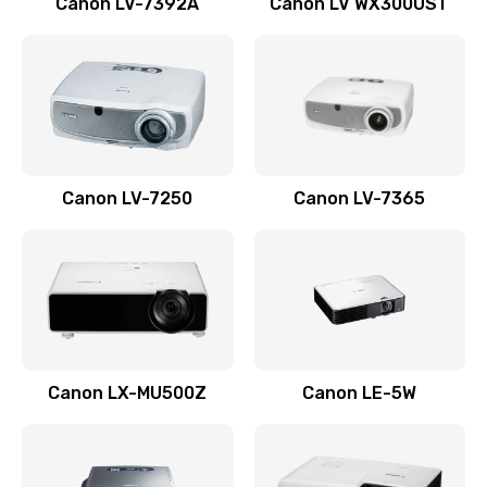
Canon LV-7392A
Canon LV WX300UST
Ремонт корпуса
1410 руб.
Заказать
Настройка
Canon LV-7250
Canon LV-7365
480 руб.
Заказать
Чистка оптической системы
880 руб.
Заказать
Canon LX-MU500Z
Canon LE-5W
Не включается
800 руб.