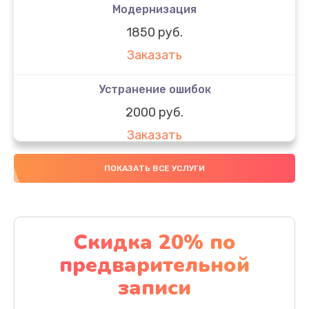
Модернизация
1850 руб.
Заказать
Устранение ошибок
2000 руб.
Заказать
Ремонт после залития
ПОКАЗАТЬ ВСЕ УСЛУГИ
1730 руб.
Заказать
Скидка 20% по
Ремонт электроплаты
предварительной
1320 руб.
записи
Заказать