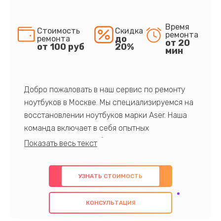
Время
Стоимость
Скидка
ремонта
до
ремонта
от 20
от 100 руб
20%
мин
Добро пожаловать в наш сервис по ремонту
ноутбуков в Москве. Мы специализируемся на
восстановлении ноутбуков марки Aser. Наша
команда включает в себя опытных
профессионалов с обширными знаниями и
многолетним опытом в данной области. Мы
предлагаем быстрый и качественный ремонт с
УЗНАТЬ СТОИМОСТЬ
использованием оригинальных компонентов, а
также гарантируем качество всех
КОНСУЛЬТАЦИЯ
проведенных работ. Наша цель - предоставить
клиентам надежное и профессиональное