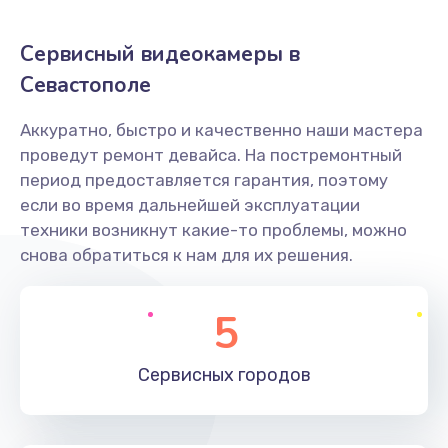
Заказать
Сервисный видеокамеры в
Не захватывает бумагу
Севастополе
600 руб.
Аккуратно, быстро и качественно наши мастера
Заказать
проведут ремонт девайса. На постремонтный
период предоставляется гарантия, поэтому
Грязная печать
если во время дальнейшей эксплуатации
350 руб.
техники возникнут какие-то проблемы, можно
снова обратиться к нам для их решения.
Заказать
Ремонт механики сканирующей головки
5
1800 руб.
Заказать
Сервисных
городов
Ремонт инвертора лампы подсветки