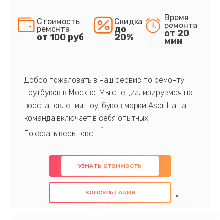
Время
Стоимость
Скидка
ремонта
до
ремонта
от 20
от 100 руб
20%
мин
Добро пожаловать в наш сервис по ремонту
ноутбуков в Москве. Мы специализируемся на
восстановлении ноутбуков марки Aser. Наша
команда включает в себя опытных
профессионалов с обширными знаниями и
многолетним опытом в данной области. Мы
предлагаем быстрый и качественный ремонт с
УЗНАТЬ СТОИМОСТЬ
использованием оригинальных компонентов, а
также гарантируем качество всех
КОНСУЛЬТАЦИЯ
проведенных работ. Наша цель - предоставить
клиентам надежное и профессиональное