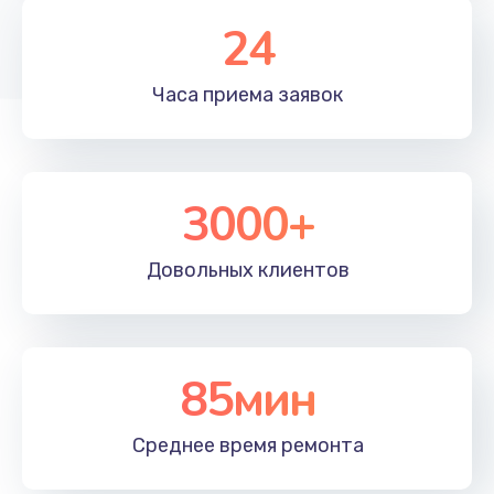
1350 руб.
24
Заказать
Часа приема
заявок
Перепрошивка, восстановление ПО
680 руб.
Заказать
3000+
Замена матричного блока
2000 руб.
Довольных
клиентов
Заказать
Комплексная чистка
85мин
600 руб.
Заказать
Среднее время
ремонта
Замена лампы подсветки