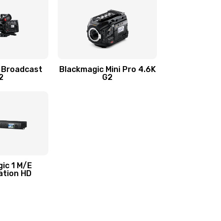
 Broadcast
Blackmagic Mini Pro 4.6K
2
G2
ic 1 M/E
ation HD