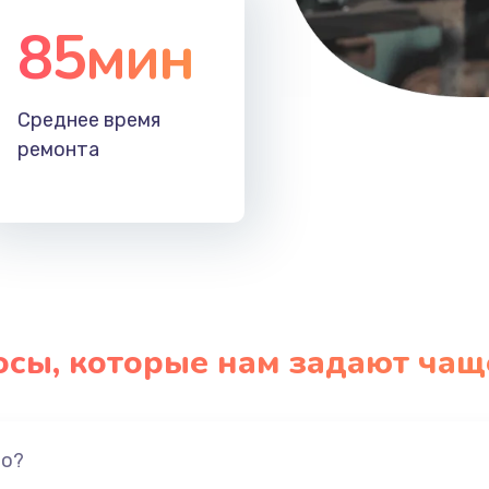
85мин
Среднее время
ремонта
осы, которые нам задают чащ
но?