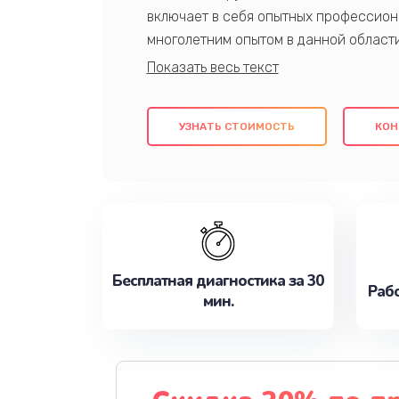
включает в себя опытных профессион
многолетним опытом в данной област
качественный ремонт с использовани
гарантируем качество всех проведенн
клиентам надежное и профессиональн
УЗНАТЬ СТОИМОСТЬ
КОН
потребности наилучшим образом. Не 
сейчас!
Бесплатная диагностика за 30
Рабо
мин.