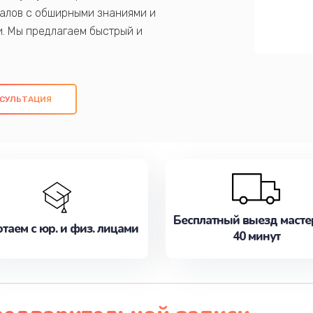
алов с обширными знаниями и
и. Мы предлагаем быстрый и
ем оригинальных компонентов, а также
ых работ. Наша цель - предоставить
ое обслуживание, удовлетворяя их
СУЛЬТАЦИЯ
медлите записаться на ремонт уже
Бесплатный выезд масте
таем с юр. и физ. лицами
40 минут