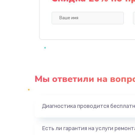
Замена кнопки Home (домой)
Замена сканера отпечатка
Замена разъема зарядки (питани
Замена разъёма наушников (гар
Мы ответили на вопр
Замена кнопок громкости
Защита гидрогелевой пленкой
Диагностика проводится бесплат
Замена экрана
Есть ли гарантия на услуги ремон