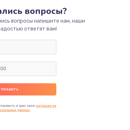
ать
тались вопросы?
лись вопросы напишите нам, наши
ать
радостью ответят вам!
ать
ать
ать
ать
ать
тправить я даю свое
согласие на
ональных данных.
ать