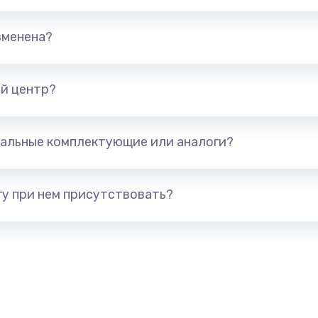
890 руб.
Заказ
зменена?
490 руб.
Заказ
890 руб.
Заказ
й центр?
990 руб.
Заказ
альные комплектующие или аналоги?
890 руб.
Заказ
у при нем присутствовать?
390 руб.
Заказ
890 руб.
Заказ
490 руб.
Заказ