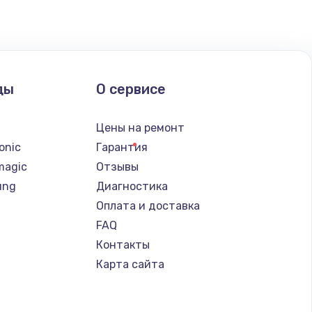
ать
ать
ды
О сервисе
ать
n
Цены на ремонт
ать
onic
Гарантия
magic
Отзывы
ать
ung
Диагностика
Оплата и доставка
ать
FAQ
Контакты
ать
Карта сайта
ать