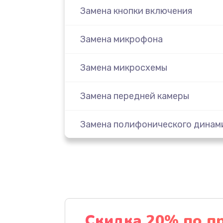
Замена кнопки включения
Замена микрофона
Замена микросхемы
Замена передней камеры
Замена полифонического динам
Замена разъема SIM
Сбор/Разбор
Чистка динамика и микрофонов 
Скидка 20% по п
разбором)