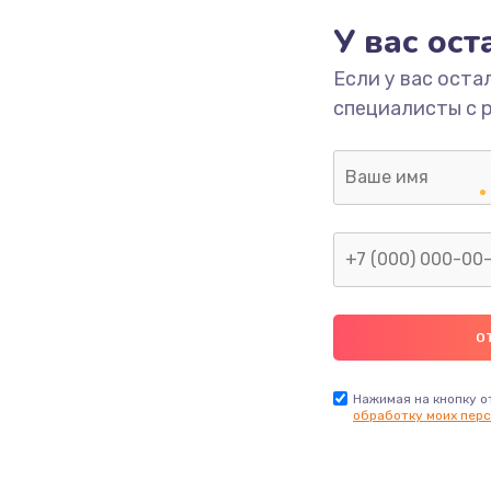
490 руб.
Заказ
У вас ос
Если у вас оста
1190 руб.
Заказ
специалисты с 
1330 руб.
Заказ
1190 руб.
Заказ
890 руб.
Заказ
1330 руб.
Заказ
1490 руб.
Заказ
Нажимая на кнопку о
обработку моих перс
2600 руб.
Заказ