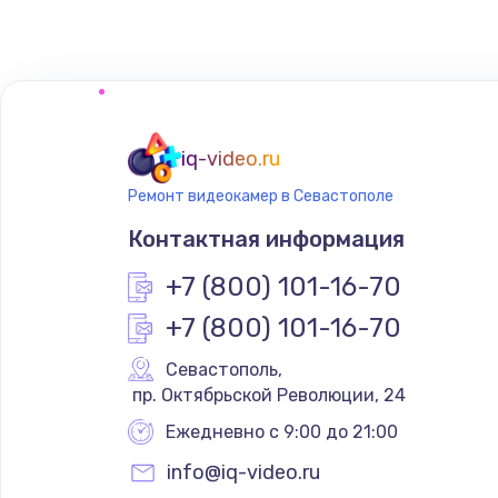
Чистка от пыли
Настройка ОС
Ремонт подсветки
iq-video.ru
Ремонт видеокамер в Севастополе
Настройка BIOS
Контактная информация
Замена SSD
+7 (800) 101-16-70
+7 (800) 101-16-70
Восстановление данных
Севастополь
,
 пр. Октябрьской Революции, 24
Замена USB порта
Ежедневно с 9:00 до 21:00
Замена звуковой карты
info@iq-video.ru