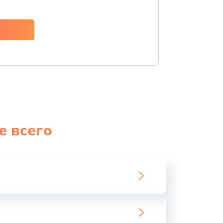
ать
ать
ать
ать
е всего
ать
ать
ать