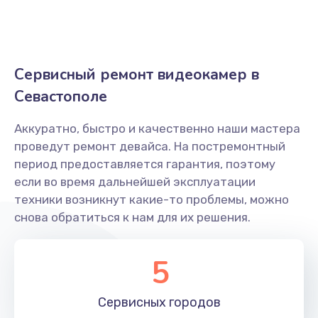
Заказать
Замена кнопки включения
Сервисный ремонт видеокамер в
1400 руб.
Севастополе
Заказать
Аккуратно, быстро и качественно наши мастера
Замена дисплея (экрана)
проведут ремонт девайса. На постремонтный
1600 руб.
период предоставляется гарантия, поэтому
Заказать
если во время дальнейшей эксплуатации
техники возникнут какие-то проблемы, можно
Замена диска управления
снова обратиться к нам для их решения.
2000 руб.
5
Заказать
Замена диафрагмы
Сервисных
городов